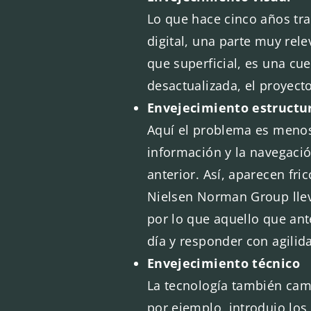
Lo que hace cinco años tra
digital, una parte muy rel
que superficial, es una cues
desactualizada, el proyec
Envejecimiento estructu
Aquí el problema es menos
información y la navegaci
anterior. Así, aparecen fr
Nielsen Norman Group llev
por lo que aquello que an
día y responder con agilid
Envejecimiento técnico
La tecnología también camb
por ejemplo, introdujo lo