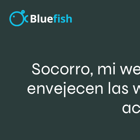
Saltar
al
contenido
Socorro, mi w
envejecen las 
ac