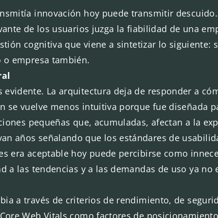
nsmitía innovación hoy puede transmitir descuido.
evante de los usuarios juzga la fiabilidad de una e
tión cognitiva que viene a sintetizar lo siguiente: s
to o empresa también.
ral
 evidente. La arquitectura deja de responder a cóm
ón se vuelve menos intuitiva porque fue diseñada 
icciones pequeñas que, acumuladas, afectan a la ex
an años señalando que los estándares de usabilid
tes era aceptable hoy puede percibirse como innece
ad a las tendencias y a las demandas de uso ya no 
ia a través de criterios de rendimiento, de segurid
s Core Web Vitals como factores de posicionamient