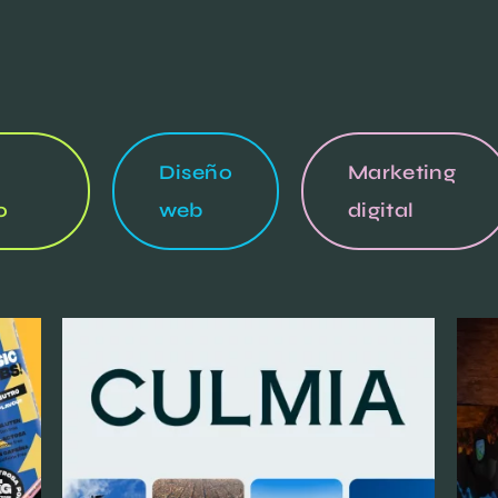
Diseño
Marketing
o
web
digital