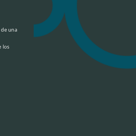
 de una
 los